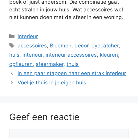
boek of juist andersom. Die combinatie gaat
echt stralen in jouw huis. Wat accessoires wel
niet kunnen doen met de sfeer in een woning.
Categorieën
Interieur
Tags
accessoires
,
Bloemen
,
decor
,
eyecatcher
,
huis
,
interieur
,
interieur accessoires
,
kleuren
,
opfleuren
,
sfeermaker
,
thuis
In een paar stappen naar een strak interieur
Voel je thuis in je eigen huis
Geef een reactie
Reactie