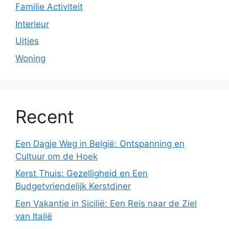
Familie Activiteit
Interieur
Uitjes
Woning
Recent
Een Dagje Weg in België: Ontspanning en
Cultuur om de Hoek
Kerst Thuis: Gezelligheid en Een
Budgetvriendelijk Kerstdiner
Een Vakantie in Sicilië: Een Reis naar de Ziel
van Italië