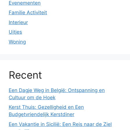
Evenementen
Familie Activiteit
Interieur
Uitjes
Woning
Recent
Een Dagje Weg in België: Ontspanning en
Cultuur om de Hoek
Kerst Thuis: Gezelligheid en Een
Budgetvriendelijk Kerstdiner
Een Vakantie in Sicilië: Een Reis naar de Ziel