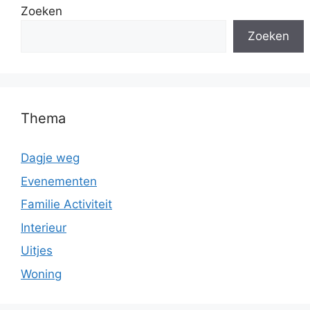
Zoeken
Zoeken
Thema
Dagje weg
Evenementen
Familie Activiteit
Interieur
Uitjes
Woning