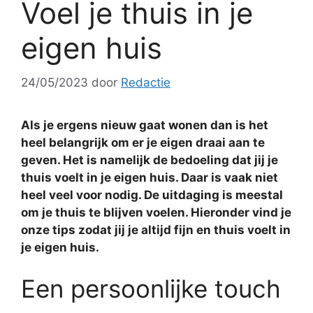
Voel je thuis in je
eigen huis
24/05/2023
door
Redactie
Als je ergens nieuw gaat wonen dan is het
heel belangrijk om er je eigen draai aan te
geven. Het is namelijk de bedoeling dat jij je
thuis voelt in je eigen huis. Daar is vaak niet
heel veel voor nodig. De uitdaging is meestal
om je thuis te blijven voelen. Hieronder vind je
onze tips zodat jij je altijd fijn en thuis voelt in
je eigen huis.
Een persoonlijke touch