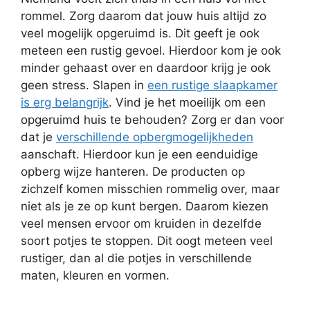
rommel. Zorg daarom dat jouw huis altijd zo
veel mogelijk opgeruimd is. Dit geeft je ook
meteen een rustig gevoel. Hierdoor kom je ook
minder gehaast over en daardoor krijg je ook
geen stress. Slapen in
een rustige slaapkamer
is erg belangrijk
.
Vind je het moeilijk om een
opgeruimd huis te behouden? Zorg er dan voor
dat je
verschillende opbergmogelijkheden
aanschaft. Hierdoor kun je een eenduidige
opberg wijze hanteren. De producten op
zichzelf komen misschien rommelig over, maar
niet als je ze op kunt bergen. Daarom kiezen
veel mensen ervoor om kruiden in dezelfde
soort potjes te stoppen. Dit oogt meteen veel
rustiger, dan al die potjes in verschillende
maten, kleuren en vormen.