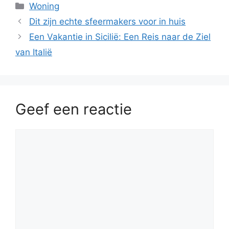
Categorieën
Woning
Dit zijn echte sfeermakers voor in huis
Een Vakantie in Sicilië: Een Reis naar de Ziel
van Italië
Geef een reactie
Reactie